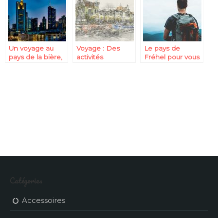
Un voyage au
Voyage : Des
Le pays de
pays de la bière,
activités
Fréhel pour vous
l’Allemagne, ça
artistiques vous
distraire et vous
vous tente?
tentent?
enseigner
Catégories
Accessoires